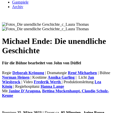
Gastspiele
Archiv
Michael Ende: Die unendliche
Geschichte
Für die Bühne bearbeitet von John von Düffel
Regie
Deborah Krönung
| Dramaturgie
René Michaelsen
| Bühne
Norman Heinen
| Kostüme
Annika Garling
| Licht
Jan
Wiesbrock
| Video
Frederik Werth
| Produktionsleitung
Lea
König
| Regiehospitanz
Hanna Lange
Mit
Janine D'Aragona
,
Bettina Muckenhaupt
,
Claudio Schulz-
Keune
Premiere
25. März 2023 |
Dauer ca.
95 Minuten - keine Pause