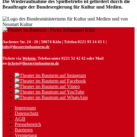
Die Wiederaufnahme des Spielbetriebs ist gefördert durch die
Beauftragte der Bundesregierung für Kultur und Medien.
Aachener Str. 24 - 26 | 50674 Köln | Telefon 0221 95 14 43 1 |
info@theaterimbauturm.de
Tickets via
Website
, Telefon unter 0221 52 42 42 oder Mail
an
tickets@theaterimbauturm.de
Impressum
Datenschutz
AGB
Pressebereich
Barrieren
Vermietung