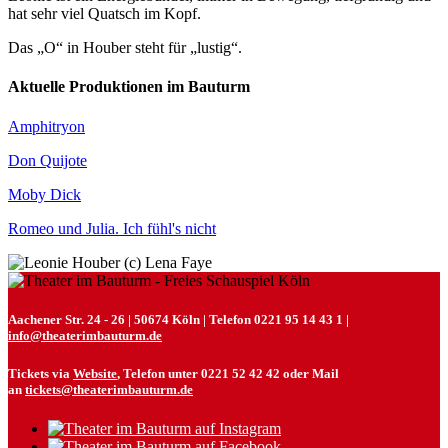
hat sehr viel Quatsch im Kopf.
Das „O“ in Houber steht für „lustig“.
Aktuelle Produktionen im Bauturm
Amphitryon
Don Quijote
Moby Dick
Romeo und Julia. Ich fühl's nicht
Aachener Str. 24 - 26 | 50674 Köln | Telefon 0221 95 14 43 1 |
info@theaterimbauturm.de
Tickets via
Website
, Telefon unter 0221 52 42 42 oder Mail
an
tickets@theaterimbauturm.de