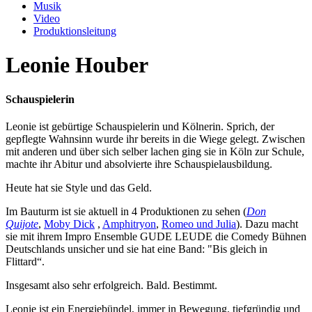
Musik
Video
Produktionsleitung
Leonie Houber
Schauspielerin
Leonie ist gebürtige Schauspielerin und Kölnerin. Sprich, der
gepflegte Wahnsinn wurde ihr bereits in die Wiege gelegt. Zwischen
mit anderen und über sich selber lachen ging sie in Köln zur Schule,
machte ihr Abitur und absolvierte ihre Schauspielausbildung.
Heute hat sie Style und das Geld.
Im Bauturm ist sie aktuell in 4 Produktionen zu sehen (
Don
Quijote
,
Moby Dick
,
Amphitryon
,
Romeo und Julia
). Dazu macht
sie mit ihrem Impro Ensemble GUDE LEUDE die Comedy Bühnen
Deutschlands unsicher und sie hat eine Band: "Bis gleich in
Flittard“.
Insgesamt also sehr erfolgreich. Bald. Bestimmt.
Leonie ist ein Energiebündel, immer in Bewegung, tiefgründig und