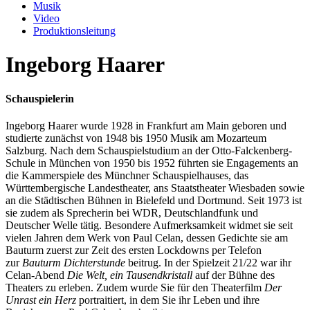
Musik
Video
Produktionsleitung
Ingeborg Haarer
Schauspielerin
Ingeborg Haarer wurde 1928 in Frankfurt am Main geboren und
studierte zunächst von 1948 bis 1950 Musik am Mozarteum
Salzburg. Nach dem Schauspielstudium an der Otto-Falckenberg-
Schule in München von 1950 bis 1952 führten sie Engagements an
die Kammerspiele des Münchner Schauspielhauses, das
Württembergische Landestheater, ans Staatstheater Wiesbaden sowie
an die Städtischen Bühnen in Bielefeld und Dortmund. Seit 1973 ist
sie zudem als Sprecherin bei WDR, Deutschlandfunk und
Deutscher Welle tätig. Besondere Aufmerksamkeit widmet sie seit
vielen Jahren dem Werk von Paul Celan, dessen Gedichte sie am
Bauturm zuerst zur Zeit des ersten Lockdowns per Telefon
zur
Bauturm Dichterstunde
beitrug. In der Spielzeit 21/22 war ihr
Celan-Abend
Die Welt, ein Tausendkristall
auf der Bühne des
Theaters zu erleben. Zudem wurde Sie für den Theaterfilm
Der
Unrast ein Herz
portraitiert, in dem Sie ihr Leben und ihre