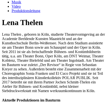
Musik
Video
Produktionsleitung
Lena Thelen
Lena Thelen , geboren in Köln, studierte Theatervormgeving an der
Academie Beeldende Kunsten Maastricht und an der
Kunsthochschule Berlin-Weißensee. Nach dem Studium assistierte
sie am Theater Bonn sowie am Schauspiel und der Oper in Köln.
Seit 2011 ist sie als freischaffende Bühnen- und Kostümbildnerin
tätig, u.a. am Theater Bonn, Oper Köln, am DNT Weimar, Theater
Koblenz, Theater Bielefeld und am Theater Ingolstadt. Am Theater
im Bauturm war zuletzt „Der Revisor“ in Regie von Sebastian
Kreyer zu sehen. Außerdem besteht eine Zusammenarbeit mit der
Choreographin Sonia Franken und El Cuco Projekt und sie ist Teil
des interdisziplinären Künstlerkollektiv POLAR PUBLIK. Seit
2017 betreibt sie mit ihrem Partner Jochen Schmitt-Thelen ein
Atelier für Bühnen- und Kostümbild, nebst kleiner
Siebdruckwerkstatt mit Namen werkraumkontinuum in Köln.
Aktuelle Produktionen im Bauturm