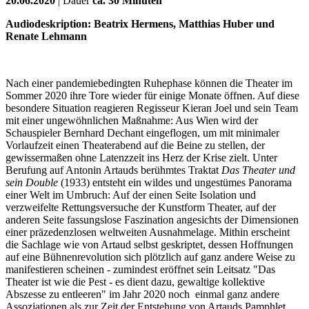
20.06.2020
| Dauer
ca. 30 Minuten
Audiodeskription: Beatrix Hermens, Matthias Huber und
Renate Lehmann
Nach einer pandemiebedingten Ruhephase können die Theater im
Sommer 2020 ihre Tore wieder für einige Monate öffnen. Auf diese
besondere Situation reagieren Regisseur Kieran Joel und sein Team
mit einer ungewöhnlichen Maßnahme: Aus Wien wird der
Schauspieler Bernhard Dechant eingeflogen, um mit minimaler
Vorlaufzeit einen Theaterabend auf die Beine zu stellen, der
gewissermaßen ohne Latenzzeit ins Herz der Krise zielt. Unter
Berufung auf Antonin Artauds berühmtes Traktat
Das Theater und
sein Double
(1933) entsteht ein wildes und ungestümes Panorama
einer Welt im Umbruch: Auf der einen Seite Isolation und
verzweifelte Rettungsversuche der Kunstform Theater, auf der
anderen Seite fassungslose Faszination angesichts der Dimensionen
einer präzedenzlosen weltweiten Ausnahmelage. Mithin erscheint
die Sachlage wie von Artaud selbst geskriptet, dessen Hoffnungen
auf eine Bühnenrevolution sich plötzlich auf ganz andere Weise zu
manifestieren scheinen - zumindest eröffnet sein Leitsatz "Das
Theater ist wie die Pest - es dient dazu, gewaltige kollektive
Abszesse zu entleeren" im Jahr 2020 noch einmal ganz andere
Assoziationen als zur Zeit der Entstehung von Artauds Pamphlet.