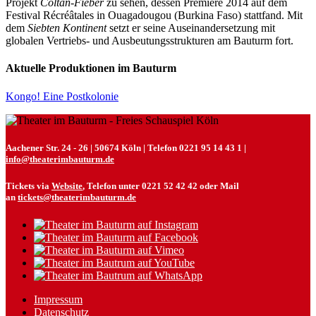
Projekt
Coltan-Fieber
zu sehen, dessen Premiere 2014 auf dem
Festival Récréâtales in Ouagadougou (Burkina Faso) stattfand. Mit
dem
Siebten Kontinent
setzt er seine Auseinandersetzung mit
globalen Vertriebs- und Ausbeutungsstrukturen am Bauturm fort.
Aktuelle Produktionen im Bauturm
Kongo! Eine Postkolonie
Aachener Str. 24 - 26 | 50674 Köln | Telefon 0221 95 14 43 1 |
info@theaterimbauturm.de
Tickets via
Website
, Telefon unter 0221 52 42 42 oder Mail
an
tickets@theaterimbauturm.de
Impressum
Datenschutz