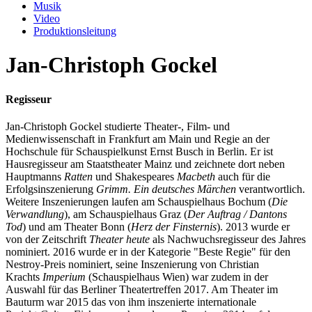
Musik
Video
Produktionsleitung
Jan-Christoph Gockel
Regisseur
Jan-Christoph Gockel studierte Theater-, Film- und
Medienwissenschaft in Frankfurt am Main und Regie an der
Hochschule für Schauspielkunst Ernst Busch in Berlin. Er ist
Hausregisseur am Staatstheater Mainz und zeichnete dort neben
Hauptmanns
Ratten
und Shakespeares
Macbeth
auch für die
Erfolgsinszenierung
Grimm. Ein deutsches Märchen
verantwortlich.
Weitere Inszenierungen laufen am Schauspielhaus Bochum (
Die
Verwandlung
), am Schauspielhaus Graz (
Der Auftrag / Dantons
Tod
) und am Theater Bonn (
Herz der Finsternis
). 2013 wurde er
von der Zeitschrift
Theater heute
als Nachwuchsregisseur des Jahres
nominiert. 2016 wurde er in der Kategorie "Beste Regie" für den
Nestroy-Preis nominiert, seine Inszenierung von Christian
Krachts
Imperium
(Schauspielhaus Wien) war zudem in der
Auswahl für das Berliner Theatertreffen 2017. Am Theater im
Bauturm war 2015 das von ihm inszenierte internationale