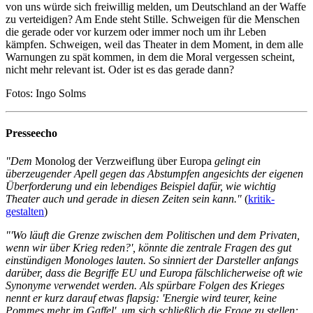
von uns würde sich freiwillig melden, um Deutschland an der Waffe
zu verteidigen? Am Ende steht Stille. Schweigen für die Menschen
die gerade oder vor kurzem oder immer noch um ihr Leben
kämpfen. Schweigen, weil das Theater in dem Moment, in dem alle
Warnungen zu spät kommen, in dem die Moral vergessen scheint,
nicht mehr relevant ist. Oder ist es das gerade dann?
Fotos: Ingo Solms
Presseecho
"Dem
Monolog der Verzweiflung über Europa
gelingt ein
überzeugender Apell gegen das Abstumpfen angesichts der eigenen
Überforderung und ein lebendiges Beispiel dafür, wie wichtig
Theater auch und gerade in diesen Zeiten sein kann."
(
kritik-
gestalten
)
"'Wo läuft die Grenze zwischen dem Politischen und dem Privaten,
wenn wir über Krieg reden?', könnte die zentrale Fragen des gut
einstündigen Monologes lauten. So sinniert der Darsteller anfangs
darüber, dass die Begriffe EU und Europa fälschlicherweise oft wie
Synonyme verwendet werden. Als spürbare Folgen des Krieges
nennt er kurz darauf etwas flapsig: 'Energie wird teurer, keine
Pommes mehr im Gaffel', um sich schließlich die Frage zu stellen: