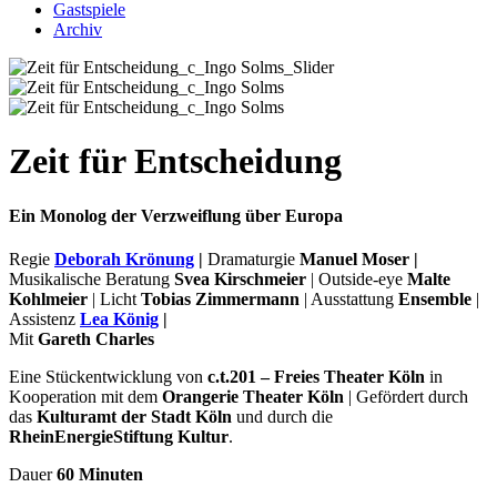
Gastspiele
Archiv
Zeit für Entscheidung
Ein Monolog der Verzweiflung über Europa
Regie
Deborah Krönung
|
Dramaturgie
Manuel Moser |
Musikalische Beratung
Svea Kirschmeier
| Outside-eye
Malte
Kohlmeier
| Licht
Tobias Zimmermann
| Ausstattung
Ensemble
|
Assistenz
Lea König
|
Mit
Gareth Charles
Eine Stückentwicklung von
c.t.201 – Freies Theater Köln
in
Kooperation mit dem
Orangerie Theater Köln
|
Gefördert durch
das
Kulturamt der Stadt Köln
und durch die
RheinEnergieStiftung Kultur
.
Dauer
60 Minuten