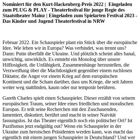
Nominiert für den Kurt-Hackenberg-Preis 2022
| Eingeladen
zum PLUG & PLAY - Theaterfestival für junge Regie des
Staatstheater Mainz
| Eingeladen zum Spielarten Festival 2023 -
Das Kinder und Jugend Theaterfestival in NRW
Februar 2022. Ein Schauspieler plant ein Stück über die europäische
Idee. Wie leben wir in Europa? Was verbindet, was trennt uns?
Dann: Putin überfällt die Ukraine. Und plötzlich scheint alles banal,
unwichtig, unwirklich. Es entsteht ein Monolog über unsere
Hilflosigkeit, die Unfähigkeit, Zusammenhänge herzustellen, die
Verzweiflung über die Machtlosigkeit gegenüber einem ruchlosen
Diktator, die Angst vor einem Krieg auf dem europäischen
Kontinent und die Scham darüber, dass uns Kriege, die seit Jahren
weiter weg stattfinden, kaum oder nur temporär berühren.
Gareth Charles spielt einen Schauspieler. Dieser erzählt von seinem
europäischen Traum, seiner Idee eines friedlichen und moralischen
Europas. Er teilt seine Recherchen mit den Zuschauenden,
lamentiert, diskutiert, berührt und macht in seiner Naivität
fassungslos. Ist das Theater eigentlich noch ein politischer Ort? Ist
Pazifismus jetzt endgültig out? Wenn ein Schauspieler in der
Ukraine zum heroischen Präsidenten werden kann, was macht das
eigentlich mit einem jungen Schauspieler in Deutschland? Und wer