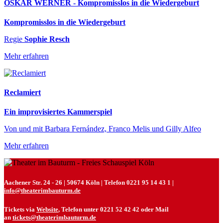
OSKAR WERNER - Kompromisslos in die Wiedergeburt
Kompromisslos in die Wiedergeburt
Regie
Sophie Resch
Mehr erfahren
Reclamiert
Ein improvisiertes Kammerspiel
Von und mit Barbara Fernández, Franco Melis und Gilly Alfeo
Mehr erfahren
Aachener Str. 24 - 26 | 50674 Köln | Telefon 0221 95 14 43 1 |
info@theaterimbauturm.de
Tickets via
Website
, Telefon unter 0221 52 42 42 oder Mail
an
tickets@theaterimbauturm.de