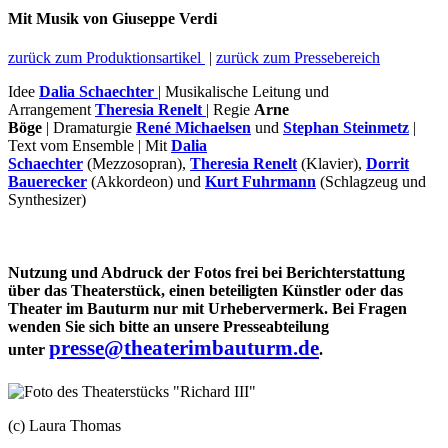
Mit Musik von Giuseppe Verdi
zurück zum Produktionsartikel
|
zurück zum Pressebereich
Idee
Dalia Schaechter
| Musikalische Leitung und
Arrangement
Theresia Renelt
| Regie
Arne
Böge
| Dramaturgie
René Michaelsen
und
Stephan Steinmetz
|
Text vom Ensemble | Mit
Dalia
Schaechter
(Mezzosopran),
Theresia Renelt
(Klavier),
Dorrit
Bauerecker
(Akkordeon) und
Kurt Fuhrmann
(Schlagzeug und
Synthesizer)
Nutzung und Abdruck der Fotos frei bei Berichterstattung
über das Theaterstück, einen beteiligten Künstler oder das
Theater im Bauturm nur mit Urhebervermerk. Bei Fragen
wenden Sie sich bitte an unsere Presseabteilung
presse@theaterimbauturm.de
unter
.
(c) Laura Thomas