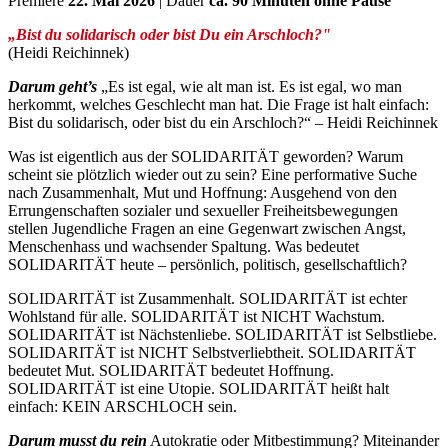
Premiere
22. Mai 2026
| Dauer
ca. 90 Minuten ohne Pause
„Bist du solidarisch oder bist Du ein Arschloch?"
(Heidi Reichinnek)
Darum geht’s
„Es ist egal, wie alt man ist. Es ist egal, wo man
herkommt, welches Geschlecht man hat. Die Frage ist halt einfach:
Bist du solidarisch, oder bist du ein Arschloch?“ – Heidi Reichinnek
Was ist eigentlich aus der SOLIDARITÄT geworden? Warum
scheint sie plötzlich wieder out zu sein? Eine performative Suche
nach Zusammenhalt, Mut und Hoffnung: Ausgehend von den
Errungenschaften sozialer und sexueller Freiheitsbewegungen
stellen Jugendliche Fragen an eine Gegenwart zwischen Angst,
Menschenhass und wachsender Spaltung. Was bedeutet
SOLIDARITÄT heute – persönlich, politisch, gesellschaftlich?
SOLIDARITÄT ist Zusammenhalt. SOLIDARITÄT ist echter
Wohlstand für alle. SOLIDARITÄT ist NICHT Wachstum.
SOLIDARITÄT ist Nächstenliebe. SOLIDARITÄT ist Selbstliebe.
SOLIDARITÄT ist NICHT Selbstverliebtheit. SOLIDARITÄT
bedeutet Mut. SOLIDARITÄT bedeutet Hoffnung.
SOLIDARITÄT ist eine Utopie. SOLIDARITÄT heißt halt
einfach: KEIN ARSCHLOCH sein.
Darum musst du rein
Autokratie oder Mitbestimmung? Miteinander