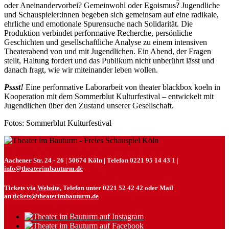
oder Aneinandervorbei? Gemeinwohl oder Egoismus? Jugendliche
und Schauspieler:innen begeben sich gemeinsam auf eine radikale,
ehrliche und emotionale Spurensuche nach Solidarität. Die
Produktion verbindet performative Recherche, persönliche
Geschichten und gesellschaftliche Analyse zu einem intensiven
Theaterabend von und mit Jugendlichen. Ein Abend, der Fragen
stellt, Haltung fordert und das Publikum nicht unberührt lässt und
danach fragt, wie wir miteinander leben wollen.
Pssst!
Eine performative Laborarbeit von theater blackbox koeln in
Kooperation mit dem Sommerblut Kulturfestival – entwickelt mit
Jugendlichen über den Zustand unserer Gesellschaft.
Fotos: Sommerblut Kulturfestival
Aachener Str. 24 - 26 | 50674 Köln | Telefon 0221 95 14 43 1 |
info@theaterimbauturm.de
Tickets via
Website
, Telefon unter 0221 52 42 42 oder Mail
an
tickets@theaterimbauturm.de