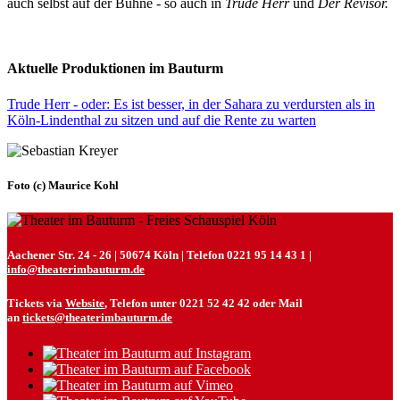
auch selbst auf der Bühne - so auch in
Trude Herr
und
Der Revisor.
Aktuelle Produktionen im Bauturm
Trude Herr - oder: Es ist besser, in der Sahara zu verdursten als in
Köln-Lindenthal zu sitzen und auf die Rente zu warten
Foto (c) Maurice Kohl
Aachener Str. 24 - 26 | 50674 Köln | Telefon 0221 95 14 43 1 |
info@theaterimbauturm.de
Tickets via
Website
, Telefon unter 0221 52 42 42 oder Mail
an
tickets@theaterimbauturm.de