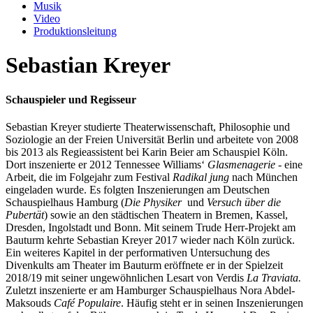
Musik
Video
Produktionsleitung
Sebastian Kreyer
Schauspieler und Regisseur
Sebastian Kreyer studierte Theaterwissenschaft, Philosophie und
Soziologie an der Freien Universität Berlin und arbeitete von 2008
bis 2013 als Regieassistent bei Karin Beier am Schauspiel Köln.
Dort inszenierte er 2012 Tennessee Williams‘
Glasmenagerie
- eine
Arbeit, die im Folgejahr zum Festival
Radikal jung
nach München
eingeladen wurde. Es folgten Inszenierungen am Deutschen
Schauspielhaus Hamburg (
Die Physiker
und
Versuch über die
Pubertät
) sowie an den städtischen Theatern in Bremen, Kassel,
Dresden, Ingolstadt und Bonn. Mit seinem Trude Herr-Projekt am
Bauturm kehrte Sebastian Kreyer 2017 wieder nach Köln zurück.
Ein weiteres Kapitel in der performativen Untersuchung des
Divenkults am Theater im Bauturm eröffnete er in der Spielzeit
2018/19 mit seiner ungewöhnlichen Lesart von Verdis
La Traviata.
Zuletzt inszenierte er am Hamburger Schauspielhaus Nora Abdel-
Maksouds
Café Populaire
. Häufig steht er in seinen Inszenierungen