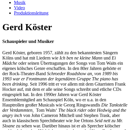
Musik
Video
Produktionsleitung
Gerd Köster
Schauspieler und Musiker
Gerd Köster, geboren 1957, zählt zu den bekanntesten Sängern
Kölns und hat mit Liedern wie
Ich ben ne kleine Mann
und
Ei
Mädche
oder seinen Übertragungen der Songs von Tom Waits ein
eigenes kölsches Genre erschaffen. In den 80er Jahren gehörte er
der Rock-Theater-Band
Schroeder Roadshow an, von 1989 bis
1993 war er Frontmann der legendären Gruppe The piano has
been drinking.
Seit 1996 tritt er vor allem mit dem Gitarristen Frank
Hocker auf, mit dem er alle seine Songs schreibt und etliche CDs
eingespielt hat. In den 1990er Jahren war Gerd Köster
Ensemblemitglied am Schauspiel Köln, wo er u.a. in den
Hauptrollen großer Musicals wie Georg Ringswandls
Die Tankstelle
der Verdammten,
Tom Waits‘
The black rider
oder
Hedwig and the
angry inch
von John Cameron Mitchell und Stephen Trask, aber
auch in klassischem Sprechtheater wie Joe Ortons
Seid nett zu Mr.
Sloane
zu sehen war. Darüber hinaus ist er als Sprecher kölscher