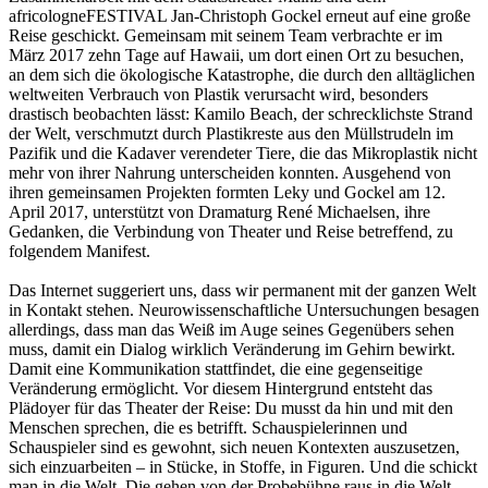
africologneFESTIVAL Jan-Christoph Gockel erneut auf eine große
Reise geschickt. Gemeinsam mit seinem Team verbrachte er im
März 2017 zehn Tage auf Hawaii, um dort einen Ort zu besuchen,
an dem sich die ökologische Katastrophe, die durch den alltäglichen
weltweiten Verbrauch von Plastik verursacht wird, besonders
drastisch beobachten lässt: Kamilo Beach, der schrecklichste Strand
der Welt, verschmutzt durch Plastikreste aus den Müllstrudeln im
Pazifik und die Kadaver verendeter Tiere, die das Mikroplastik nicht
mehr von ihrer Nahrung unterscheiden konnten. Ausgehend von
ihren gemeinsamen Projekten formten Leky und Gockel am 12.
April 2017, unterstützt von Dramaturg René Michaelsen, ihre
Gedanken, die Verbindung von Theater und Reise betreffend, zu
folgendem Manifest.
Das Internet suggeriert uns, dass wir permanent mit der ganzen Welt
in Kontakt stehen. Neurowissenschaftliche Untersuchungen besagen
allerdings, dass man das Weiß im Auge seines Gegenübers sehen
muss, damit ein Dialog wirklich Veränderung im Gehirn bewirkt.
Damit eine Kommunikation stattfindet, die eine gegenseitige
Veränderung ermöglicht. Vor diesem Hintergrund entsteht das
Plädoyer für das Theater der Reise: Du musst da hin und mit den
Menschen sprechen, die es betrifft. Schauspielerinnen und
Schauspieler sind es gewohnt, sich neuen Kontexten auszusetzen,
sich einzuarbeiten – in Stücke, in Stoffe, in Figuren. Und die schickt
man in die Welt. Die gehen von der Probebühne raus in die Welt.