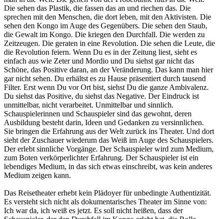
Die sehen das Plastik, die fassen das an und riechen das. Die
sprechen mit den Menschen, die dort leben, mit den Aktivisten. Die
sehen den Kongo im Auge des Gegenübers. Die sehen den Staub,
die Gewalt im Kongo. Die kriegen den Durchfall. Die werden zu
Zeitzeugen. Die geraten in eine Revolution. Die sehen die Leute, die
die Revolution feiern. Wenn Du es in der Zeitung liest, sieht es
einfach aus wie Zeter und Mordio und Du siehst gar nicht das
Schöne, das Positive daran, an der Veränderung. Das kann man hier
gar nicht sehen. Du erhältst es zu Hause präsentiert durch tausend
Filter. Erst wenn Du vor Ort bist, siehst Du die ganze Ambivalenz.
Du siehst das Positive, du siehst das Negative. Der Eindruck ist
unmittelbar, nicht verarbeitet. Unmittelbar und sinnlich.
Schauspielerinnen und Schauspieler sind das gewohnt, deren
Ausbildung besteht darin, Ideen und Gedanken zu versinnlichen.
Sie bringen die Erfahrung aus der Welt zurück ins Theater. Und dort
sieht der Zuschauer wiederum das Weiß im Auge des Schauspielers.
Der erlebt sinnliche Vorgänge. Der Schauspieler wird zum Medium,
zum Boten verkörperlichter Erfahrung. Der Schauspieler ist ein
lebendiges Medium, in das sich etwas einschreibt, was kein anderes
Medium zeigen kann.
Das Reisetheater erhebt kein Plädoyer für unbedingte Authentizität.
Es versteht sich nicht als dokumentarisches Theater im Sinne von:
Ich war da, ich weiß es jetzt. Es soll nicht heißen, dass der