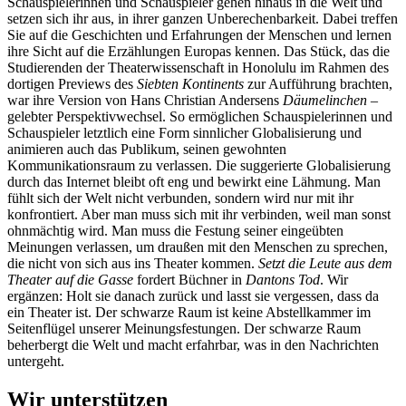
Schauspielerinnen und Schauspieler gehen hinaus in die Welt und
setzen sich ihr aus, in ihrer ganzen Unberechenbarkeit. Dabei treffen
Sie auf die Geschichten und Erfahrungen der Menschen und lernen
ihre Sicht auf die Erzählungen Europas kennen. Das Stück, das die
Studierenden der Theaterwissenschaft in Honolulu im Rahmen des
dortigen Previews des
Siebten Kontinents
zur Aufführung brachten,
war ihre Version von Hans Christian Andersens
Däumelinchen
–
gelebter Perspektivwechsel. So ermöglichen Schauspielerinnen und
Schauspieler letztlich eine Form sinnlicher Globalisierung und
animieren auch das Publikum, seinen gewohnten
Kommunikationsraum zu verlassen. Die suggerierte Globalisierung
durch das Internet bleibt oft eng und bewirkt eine Lähmung. Man
fühlt sich der Welt nicht verbunden, sondern wird nur mit ihr
konfrontiert. Aber man muss sich mit ihr verbinden, weil man sonst
ohnmächtig wird. Man muss die Festung seiner eingeübten
Meinungen verlassen, um draußen mit den Menschen zu sprechen,
die nicht von sich aus ins Theater kommen.
Setzt die Leute aus dem
Theater auf die Gasse
fordert Büchner in
Dantons Tod
. Wir
ergänzen: Holt sie danach zurück und lasst sie vergessen, dass da
ein Theater ist. Der schwarze Raum ist keine Abstellkammer im
Seitenflügel unserer Meinungsfestungen. Der schwarze Raum
beherbergt die Welt und macht erfahrbar, was in den Nachrichten
untergeht.
Wir unterstützen