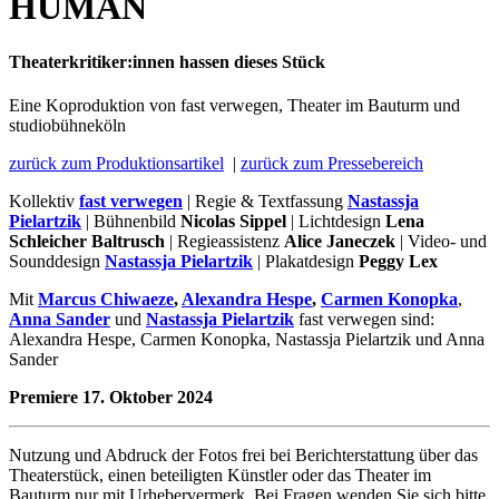
HUMAN
Theaterkritiker:innen hassen dieses Stück
Eine Koproduktion von fast verwegen, Theater im Bauturm und
studiobühneköln
zurück zum Produktionsartikel
|
zurück zum Pressebereich
Kollektiv
fast verwegen
| Regie & Textfassung
Nastassja
Pielartzik
| Bühnenbild
Nicolas Sippel
| Lichtdesign
Lena
Schleicher Baltrusch
| Regieassistenz
Alice Janeczek
| Video- und
Sounddesign
Nastassja Pielartzik
| Plakatdesign
Peggy Lex
Mit
Marcus Chiwaeze
,
Alexandra Hespe
,
Carmen Konopka
,
Anna Sander
und
Nastassja Pielartzik
fast verwegen sind:
Alexandra Hespe, Carmen Konopka, Nastassja Pielartzik und Anna
Sander
Premiere 17. Oktober 2024
Nutzung und Abdruck der Fotos frei bei Berichterstattung über das
Theaterstück, einen beteiligten Künstler oder das Theater im
Bauturm nur mit Urhebervermerk. Bei Fragen wenden Sie sich bitte