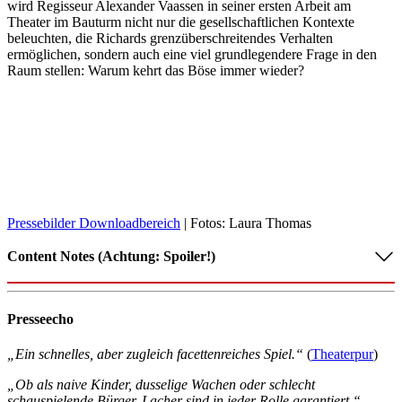
wird Regisseur Alexander Vaassen in seiner ersten Arbeit am
Theater im Bauturm nicht nur die gesellschaftlichen Kontexte
beleuchten, die Richards grenzüberschreitendes Verhalten
ermöglichen, sondern auch eine viel grundlegendere Frage in den
Raum stellen: Warum kehrt das Böse immer wieder?
Pressebilder Downloadbereich
| Fotos: Laura Thomas
Content Notes (Achtung: Spoiler!)
Shakespeares Dramen entstanden in einer Zeit, in der die
Presseecho
Darstellung von Gewalt auf offener Bühne einen anderen
Stellenwert hatte als heute. Nicht selten waren spektakuläre
Todesszenen ein entscheidender Anreiz, mit dem das Publikum ins
„Ein schnelles, aber zugleich facettenreiches Spiel.“
(
Theaterpur
)
Theater gelockt worde. Kaum in einem anderen Stück gibt es so
„Ob als naive Kinder, dusselige Wachen oder schlecht
viele scheußliche Morde zu sehen wie in
Richard III
.
schauspielende Bürger, Lacher sind in jeder Rolle garantiert.“