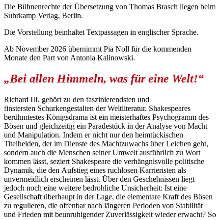
Die Bühnenrechte der Übersetzung von Thomas Brasch liegen beim
Suhrkamp Verlag, Berlin.
Die Vorstellung beinhaltet Textpassagen in englischer Sprache.
Ab November 2026 übernimmt Pia Noll für die kommenden
Monate den Part von Antonia Kalinowski.
„Bei allen Himmeln, was für eine Welt!“
Richard III. gehört zu den faszinierendsten und
finstersten Schurkengestalten der Weltliteratur. Shakespeares
berühmtestes Königsdrama ist ein meisterhaftes Psychogramm des
Bösen und gleichzeitig ein Paradestück in der Analyse von Macht
und Manipulation. Indem er nicht nur den heimtückischen
Titelhelden, der im Dienste des Machtzuwachs über Leichen geht,
sondern auch die Menschen seiner Umwelt ausführlich zu Wort
kommen lässt, seziert Shakespeare die verhängnisvolle politische
Dynamik, die den Aufstieg eines ruchlosen Karrieristen als
unvermeidlich erscheinen lässt. Über den Geschehnissen liegt
jedoch noch eine weitere bedrohliche Unsicherheit: Ist eine
Gesellschaft überhaupt in der Lage, die elementare Kraft des Bösen
zu regulieren, die offenbar nach längeren Perioden von Stabilität
und Frieden mit beunruhigender Zuverlässigkeit wieder erwacht? So