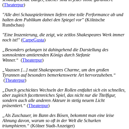
Die Inszenierung beinhaltet die überspitzte Darstellung folgender
(
Theaterpur
)
Themen:
"Alle drei Schauspielerinnen liefern eine tolle Performance ab und
Körperliche und psychische Gewalt
halten dem Publikum dabei den Spiegel vor"
(Kölnische
Rundschau)
Tötung von Kindern und Erwachsenen
"Eine Inszenierung, die zeigt, wie zeitlos Shakespeares Werk immer
Sprachliche Darstellung von Krieg
noch ist!"
(
CarpeGusta
)
Andeutung von Selbstverletzung
„Besonders gelungen ist dahingehend die Darstellung des
somnolenten amtierenden Königs durch Stefanie
Herzinfarkte
Winner.“
(
Theaterpur
)
„Vaassen [...] nutzt Shakespeares Charme, um den großen
Tyrannen auf besonders bemerkenswerte Art hervorzuheben.“
(
Theaterpur
)
„Durch geschicktes Wechseln der Rollen entfaltet sich ein schnelles,
aber zugleich facettenreiches Spiel, das nicht nur die Titelfigur,
sondern auch alle anderen Akteure in stetig neuem Licht
präsentiert.“
(
Theaterpur
)
„Als Zuschauer, im Bann des Bösen, bekommt man eine leise
Ahnung davon, warum so oft in der Welt die Schurken
triumphieren.“
(Kölner Stadt-Anzeiger)