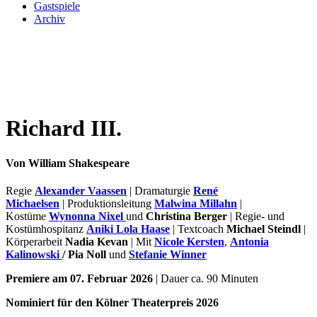
Gastspiele
Archiv
Richard III.
Von William Shakespeare
Regie
Alexander Vaassen
| Dramaturgie
René
Michaelsen
| Produktionsleitung
Malwina Millahn
|
Kostüme
Wynonna Nixel
und
Christina Berger
| Regie- und
Kostümhospitanz
A
niki Lola Haase
| Textcoach
Michael Steindl
|
Körperarbeit
Nadia Kevan
| Mit
Nicole Kersten
,
Antonia
Kalinowski
/ Pia Noll
und
Stefanie Winner
Premiere am 07. Februar 2026
| Dauer ca. 90 Minuten
Nominiert für den Kölner Theaterpreis 2026