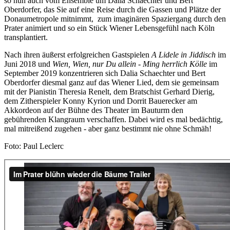
so nun auch vom Ensemble um Dalia Schaechter und Bert
Oberdorfer, das Sie auf eine Reise durch die Gassen und Plätze der
Donaumetropole mitnimmt, zum imaginären Spaziergang durch den
Prater animiert und so ein Stück Wiener Lebensgefühl nach Köln
transplantiert.
Nach ihren äußerst erfolgreichen Gastspielen
A Lidele in Jiddisch
im
Juni 2018 und
Wien, Wien, nur Du allein - Ming herrlich Kölle
im
September 2019 konzentrieren sich Dalia Schaechter und Bert
Oberdorfer diesmal ganz auf das Wiener Lied, dem sie gemeinsam
mit der Pianistin Theresia Renelt, dem Bratschist Gerhard Dierig,
dem Zitherspieler Konny Kyrion und Dorrit Bauerecker am
Akkordeon auf der Bühne des Theater im Bauturm den
gebührenden Klangraum verschaffen. Dabei wird es mal bedächtig,
mal mitreißend zugehen - aber ganz bestimmt nie ohne Schmäh!
Foto: Paul Leclerc