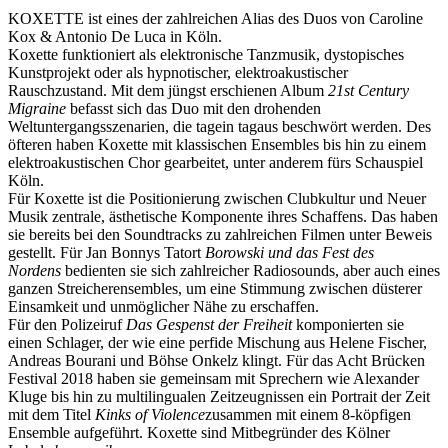
KOXETTE ist eines der zahlreichen Alias des Duos von Caroline
Kox & Antonio De Luca in Köln.
Koxette funktioniert als elektronische Tanzmusik, dystopisches
Kunstprojekt oder als hypnotischer, elektroakustischer
Rauschzustand. Mit dem jüngst erschienen Album
21st Century
Migraine
befasst sich das Duo mit den drohenden
Weltuntergangsszenarien, die tagein tagaus beschwört werden. Des
öfteren haben Koxette mit klassischen Ensembles bis hin zu einem
elektroakustischen Chor gearbeitet, unter anderem fürs Schauspiel
Köln.
Für Koxette ist die Positionierung zwischen Clubkultur und Neuer
Musik zentrale, ästhetische Komponente ihres Schaffens. Das haben
sie bereits bei den Soundtracks zu zahlreichen Filmen unter Beweis
gestellt. Für Jan Bonnys Tatort
Borowski und das Fest des
Nordens
bedienten sie sich zahlreicher Radiosounds, aber auch eines
ganzen Streicherensembles, um eine Stimmung zwischen düsterer
Einsamkeit und unmöglicher Nähe zu erschaffen.
Für den Polizeiruf
Das Gespenst der Freiheit
komponierten sie
einen Schlager, der wie eine perfide Mischung aus Helene Fischer,
Andreas Bourani und Böhse Onkelz klingt. Für das Acht Brücken
Festival 2018 haben sie gemeinsam mit Sprechern wie Alexander
Kluge bis hin zu multilingualen Zeitzeugnissen ein Portrait der Zeit
mit dem Titel
Kinks of Violence
zusammen mit einem 8-köpfigen
Ensemble aufgeführt. Koxette sind Mitbegründer des Kölner