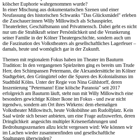
kölscher Euphorie wahrgenommen wurde?
In einer Mischung aus dokumentarischen Szenen und einer
Neufassung des historischen Schwanks "Das Glücksmädel" erleben
die Zuschauer:innen Willy Millowitsch als Schauspieler,
Theaterleiter, Geschäftsmann und Privatmensch. Dabei geht es nicht
nur um die Strahlkraft seiner Persönlichkeit und die Verankerung
seiner Familie in der Kölner Theatergeschichte, sondern auch um
die Faszination des Volkstheaters als gesellschaftliches Lagerfeuer –
damals, heute und womöglich gar in der Zukunft.
Themen mit regionalem Fokus haben im Theater im Bauturm
Tradition: In den vergangenen Spielzeiten ging es bereits um Trude
Herr, den Schimpansen Petermann, die Alexandersittiche im Kölner
Stadtgebiet, den Grüngürtel oder die Spuren des Kolonialismus im
Stadtbild Kölns. Unter der Regie von Nina Gühlstorff, deren
Inszenierung "Petermann! Eine kölsche Paranoia" seit 2017
erfolgreich am Bauturm läuft, steht nun mit Willy Millowitsch eine
besonders gewichtige Kölner Ikone im Fokus - und zwar nicht
irgendwo, sondern am Ort ihres Wirkens: dem ehemaligen
Volkstheater Millowitsch, heute Volksbühne am Rudolfplatz. Kein
Saal würde sich besser anbieten, um eine Frage aufzuwerfen, deren
Dringlichkeit angesichts multipler Krisenerfahrungen und
Bedrohungsszenarien allzu leicht vergessen wird: Wie können wir
im Lachen wieder zusammenfinden und gesellschaftliche
Spaltungen überwinden?