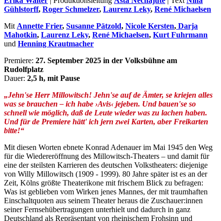
Erika Walter
| Produktionsleitung
Asta Nechajute
| Text
Nina
Gühlstorff
,
Roger Schmelzer
,
Laurenz Leky
,
René Michaelsen
Mit
Annette Frier
,
Susanne Pätzold
,
Nicole Kersten
,
Darja
Mahotkin
,
Laurenz Leky
,
René Michaelsen
,
Kurt Fuhrmann
und
Henning Krautmacher
Premiere:
27. September 2025 in der Volksbühne am
Rudolfplatz
Dauer:
2,5 h, mit Pause
„Jehn'se Herr Millowitsch! Jehn'se auf de Ämter, se kriejen alles
was se brauchen – ich habe ›Avis‹ jejeben. Und bauen'se so
schnell wie möglich, daß de Leute wieder was zu lachen haben.
Und für de Premiere hätt' ich jern zwei Karten, aber Freikarten
bitte!“
Mit diesen Worten ebnete Konrad Adenauer im Mai 1945 den Weg
für die Wiedereröffnung des Millowitsch-Theaters – und damit für
eine der steilsten Karrieren des deutschen Volkstheaters: diejenige
von Willy Millowitsch (1909 - 1999). 80 Jahre später ist es an der
Zeit, Kölns größte Theaterikone mit frischem Blick zu befragen:
Was ist geblieben vom Wirken jenes Mannes, der mit traumhaften
Einschaltquoten aus seinem Theater heraus die Zuschauer:innen
seiner Fernsehübertragungen unterhielt und dadurch in ganz
Deutschland als Repräsentant von rheinischem Frohsinn und