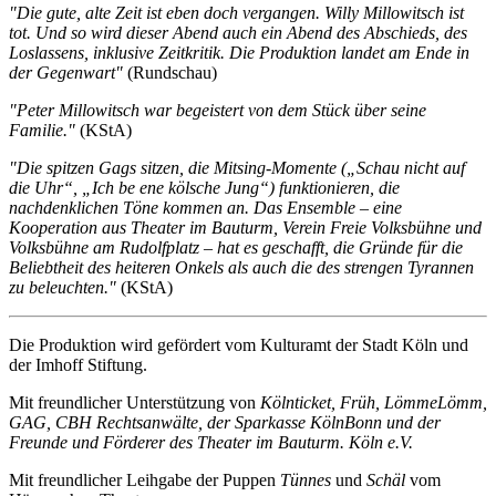
"Die gute, alte Zeit ist eben doch vergangen. Willy Millowitsch ist
tot. Und so wird dieser Abend auch ein Abend des Abschieds, des
Loslassens, inklusive Zeitkritik. Die Produktion landet am Ende in
der Gegenwart"
(Rundschau)
"Peter Millowitsch war begeistert von dem Stück über seine
Familie."
(KStA)
"Die spitzen Gags sitzen, die Mitsing-Momente („Schau nicht auf
die Uhr“, „Ich be ene kölsche Jung“) funktionieren, die
nachdenklichen Töne kommen an. Das Ensemble – eine
Kooperation aus Theater im Bauturm, Verein Freie Volksbühne und
Volksbühne am Rudolfplatz – hat es geschafft, die Gründe für die
Beliebtheit des heiteren Onkels als auch die des strengen Tyrannen
zu beleuchten."
(KStA)
Die Produktion wird gefördert vom Kulturamt der Stadt Köln und
der Imhoff Stiftung.
Mit freundlicher Unterstützung von
Kölnticket, Früh, LömmeLömm,
GAG, CBH Rechtsanwälte, der Sparkasse KölnBonn und der
Freunde und Förderer des Theater im Bauturm. Köln e.V.
Mit freundlicher Leihgabe der Puppen
Tünnes
und
Schäl
vom