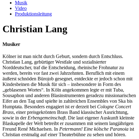
Musik
Video
Produktionsleitung
Christian Lang
Musiker
Kölner ist man nicht durch Geburt, sondern durch Entschluss.
Christian Lang, gebürtiger Westfale und sozialisierter
Norddeutscher, traf die Entscheidung, rheinische Frohnatur zu
werden, bereits vor fast zwei Jahrzehnten. Beruflich mit einem
äußerst schnöden Bürojob gesegnet, entdeckte er jedoch schon mit
Kindesbeinen die Musik für sich – insbesondere in Form des
„geblasenen Wortes“. In Köln angekommen legte er mit Tuba,
Sousaphon und anderen Blasinstrumenten geradezu missionarischen
Eifer an den Tag und spielte in zahlreichen Ensembles von Ska bis
Humptata. Besonders engagiert ist er derzeit bei
Cologne Concert
Brass
, einer preisgekrönten Brass Band klassischer Ausrichtung,
sowie in der
Erbengemeinschaft
. Die laut eigener Auskunft kleinste
Blaskapelle der Welt betreibt er zusammen mit seinem langjährigen
Freund René Michaelsen. In
Petermann! Eine kölsche Paranoia
ist
Christian erstmalig auf einer Theaterbühne zu sehen und hören.