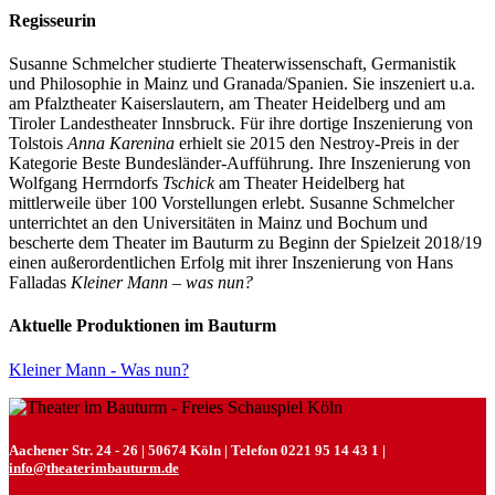
Regisseurin
Susanne Schmelcher studierte Theaterwissenschaft, Germanistik
und Philosophie in Mainz und Granada/Spanien. Sie inszeniert u.a.
am Pfalztheater Kaiserslautern, am Theater Heidelberg und am
Tiroler Landestheater Innsbruck. Für ihre dortige Inszenierung von
Tolstois
Anna Karenina
erhielt sie 2015 den Nestroy-Preis in der
Kategorie Beste Bundesländer-Aufführung. Ihre Inszenierung von
Wolfgang Herrndorfs
Tschick
am Theater Heidelberg hat
mittlerweile über 100 Vorstellungen erlebt. Susanne Schmelcher
unterrichtet an den Universitäten in Mainz und Bochum und
bescherte dem Theater im Bauturm zu Beginn der Spielzeit 2018/19
einen außerordentlichen Erfolg mit ihrer Inszenierung von Hans
Falladas
Kleiner Mann – was nun?
Aktuelle Produktionen im Bauturm
Kleiner Mann - Was nun?
Aachener Str. 24 - 26 | 50674 Köln | Telefon 0221 95 14 43 1 |
info@theaterimbauturm.de